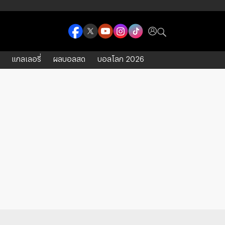
แกลเลอรี่
ผลบอลสด
บอลโลก 2026