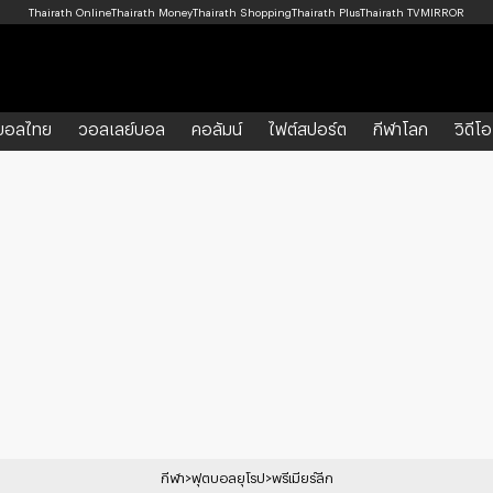
Thairath Online
Thairath Money
Thairath Shopping
Thairath Plus
Thairath TV
MIRROR
บอลไทย
วอลเลย์บอล
คอลัมน์
ไฟต์สปอร์ต
กีฬาโลก
วิดีโอ
กีฬา
ฟุตบอลยุโรป
พรีเมียร์ลีก