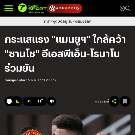
ผลบอลสด
กีฬา
ฟุตบอลยุโรป
พรีเมียร์ลีก
กระแสแรง "แมนยูฯ" ใกล้คว้า
"ซานโช" อีเอสพีเอ็น-โรมาโน
ร่วมยัน
ไทยรัฐออนไลน์
10 ก.ย. 2563 01:44 น.
+
ก
-ก
แชร์ข่าวนี้