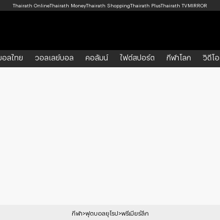
Thairath Online
Thairath Money
Thairath Shopping
Thairath Plus
Thairath TV
MIRROR
บอลไทย
วอลเลย์บอล
คอลัมน์
ไฟต์สปอร์ต
กีฬาโลก
วิดีโอ
กีฬา
ฟุตบอลยุโรป
พรีเมียร์ลีก