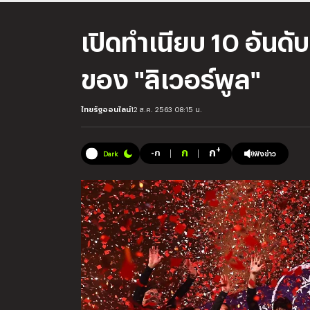
เปิดทำเนียบ 10 อันดั
ของ "ลิเวอร์พูล"
ไทยรัฐออนไลน์
12 ส.ค. 2563 08:15 น.
+
ก
ก
-ก
Dark
ฟังข่าว