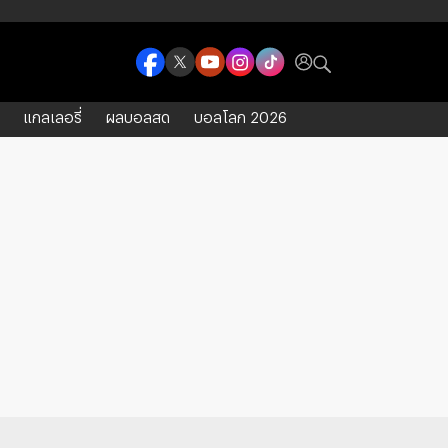
แกลเลอรี่
ผลบอลสด
บอลโลก 2026