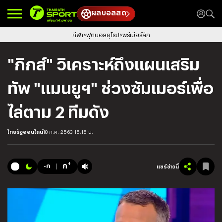
ผลบอลสด
กีฬา
ฟุตบอลยุโรป
พรีเมียร์ลีก
"กิกส์" วิเคราะห์ถึงแผนเสริม
ทัพ "แมนยูฯ" ช่วงซัมเมอร์เพื่อ
ไล่ตาม 2 ทีมดัง
ไทยรัฐออนไลน์
18 ก.ค. 2563 15:15 น.
+
ก
-ก
แชร์ข่าวนี้