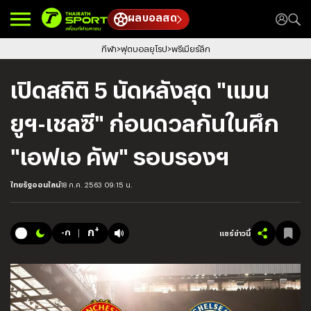
ผลบอลสด
กีฬา
ฟุตบอลยุโรป
พรีเมียร์ลีก
เปิดสถิติ 5 นัดหลังสุด "แมน
ยูฯ-เชลซี" ก่อนดวลกันในศึก
"เอฟเอ คัพ" รอบรองฯ
ไทยรัฐออนไลน์
18 ก.ค. 2563 09:15 น.
+
ก
-ก
แชร์ข่าวนี้