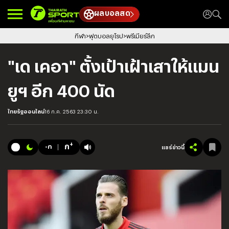
ผลบอลสด
กีฬา
ฟุตบอลยุโรป
พรีเมียร์ลีก
"เด เคอา" ตั้งเป้าเฝ้าเสาให้แมน
ยูฯ อีก 400 นัด
ไทยรัฐออนไลน์
16 ก.ค. 2563 23:30 น.
+
ก
-ก
แชร์ข่าวนี้