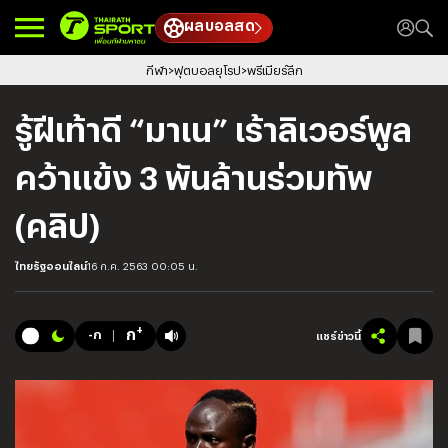
ผลบอลสด
กีฬา
ฟุตบอลยุโรป
พรีเมียร์ลีก
รู้ฝีเท้าดี “มาเน” เร้าลิเวอร์พูล
คว้าแข้ง 3 พันล้านร่วมทัพ
(คลิป)
ไทยรัฐออนไลน์
16 ก.ค. 2563 00:05 น.
+
ก
-ก
แชร์ข่าวนี้