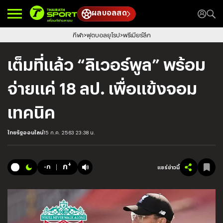
ผลบอลสด
กีฬา
ฟุตบอลยุโรป
พรีเมียร์ลีก
เต็มที่แล้ว “ลิเวอร์พูล” พร้อม
จ่ายแค่ 18 ลป. เพื่อแข้งจอม
เทคนิค
ไทยรัฐออนไลน์
15 ก.ค. 2563 23:38 น.
+
ก
-ก
แชร์ข่าวนี้