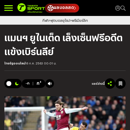
ผลบอลสด
กีฬา
ฟุตบอลยุโรป
พรีเมียร์ลีก
แมนฯ ยูไนเต็ด เล็งเซ็นฟรีอดีต
แข้งเบิร์นลีย์
ไทยรัฐออนไลน์
16 ก.ค. 2563 00:01 น.
+
ก
-ก
แชร์ข่าวนี้