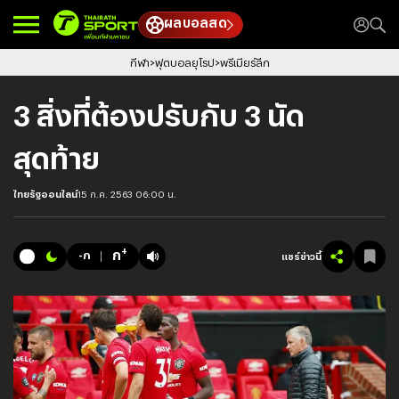
ผลบอลสด
กีฬา
ฟุตบอลยุโรป
พรีเมียร์ลีก
3 สิ่งที่ต้องปรับกับ 3 นัด
สุดท้าย
ไทยรัฐออนไลน์
15 ก.ค. 2563 06:00 น.
+
ก
-ก
แชร์ข่าวนี้