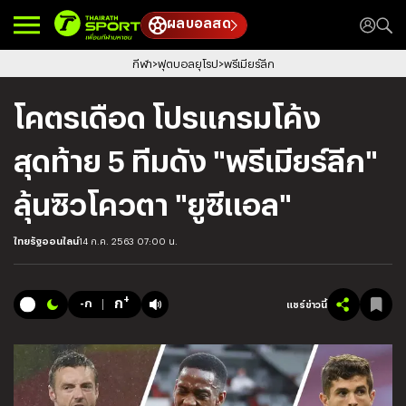
ผลบอลสด
กีฬา
ฟุตบอลยุโรป
พรีเมียร์ลีก
โคตรเดือด โปรแกรมโค้ง
สุดท้าย 5 ทีมดัง "พรีเมียร์ลีก"
ลุ้นซิวโควตา "ยูซีแอล"
ไทยรัฐออนไลน์
14 ก.ค. 2563 07:00 น.
+
ก
-ก
แชร์ข่าวนี้