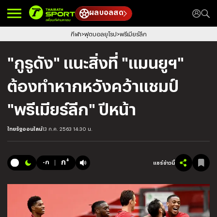
ผลบอลสด
กีฬา
ฟุตบอลยุโรป
พรีเมียร์ลีก
"กูรูดัง" แนะสิ่งที่ "แมนยูฯ"
ต้องทำหากหวังคว้าแชมป์
"พรีเมียร์ลีก" ปีหน้า
ไทยรัฐออนไลน์
13 ก.ค. 2563 14:30 น.
+
ก
-ก
แชร์ข่าวนี้