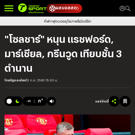
ผลบอลสด
กีฬา
ฟุตบอลยุโรป
พรีเมียร์ลีก
"โซลชาร์" หนุน แรชฟอร์ด,
มาร์เชียล, กรีนวูด เทียบชั้น 3
ตำนาน
ไทยรัฐออนไลน์
13 ก.ค. 2563 15:30 น.
+
ก
-ก
แชร์ข่าวนี้