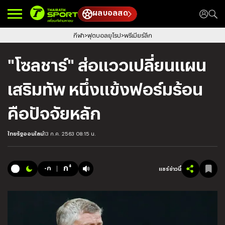
ผลบอลสด
กีฬา
ฟุตบอลยุโรป
พรีเมียร์ลีก
"โซลชาร์" ส่อแววเปลี่ยนแผน
เสริมทัพ หนึ่งแข้งฟอร์มร้อน
คือปัจจัยหลัก
ไทยรัฐออนไลน์
13 ก.ค. 2563 08:15 น.
+
ก
-ก
แชร์ข่าวนี้