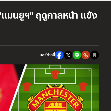
 "แมนยูฯ" ฤดูกาลหน้า แข้ง
แชร์ข่าวนี้