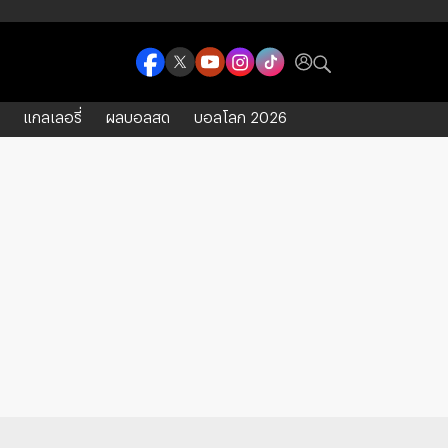
แกลเลอรี่
ผลบอลสด
บอลโลก 2026