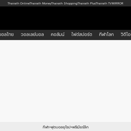
Thairath Online
Thairath Money
Thairath Shopping
Thairath Plus
Thairath TV
MIRROR
บอลไทย
วอลเลย์บอล
คอลัมน์
ไฟต์สปอร์ต
กีฬาโลก
วิดีโอ
กีฬา
ฟุตบอลยุโรป
พรีเมียร์ลีก