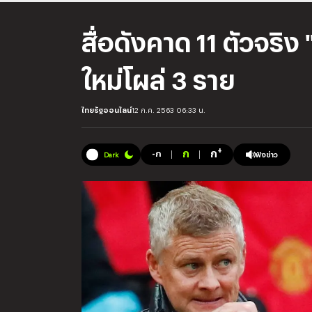
สื่อดังคาด 11 ตัวจริง
ใหม่โผล่ 3 ราย
ไทยรัฐออนไลน์
12 ก.ค. 2563 06:33 น.
+
ก
ก
-ก
Dark
ฟังข่าว