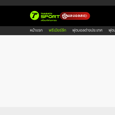
ผลบอลสด
หน้าแรก
พรีเมียร์ลีก
ฟุตบอลต่างประเทศ
ฟุต