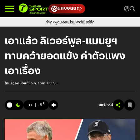
ผลบอลสด
กีฬา
ฟุตบอลยุโรป
พรีเมียร์ลีก
เอาแล้ว ลิเวอร์พูล-แมนยูฯ
ทาบคว้ายอดแข้ง ค่าตัวแพง
เอาเรื่อง
ไทยรัฐออนไลน์
11 ก.ค. 2563 21:44 น.
+
ก
-ก
แชร์ข่าวนี้