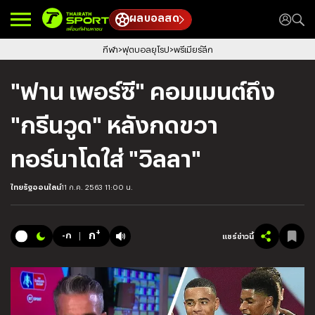
ผลบอลสด
กีฬา
ฟุตบอลยุโรป
พรีเมียร์ลีก
"ฟาน เพอร์ซี" คอมเมนต์ถึง
"กรีนวูด" หลังกดขวา
ทอร์นาโดใส่ "วิลลา"
ไทยรัฐออนไลน์
11 ก.ค. 2563 11:00 น.
+
ก
-ก
แชร์ข่าวนี้