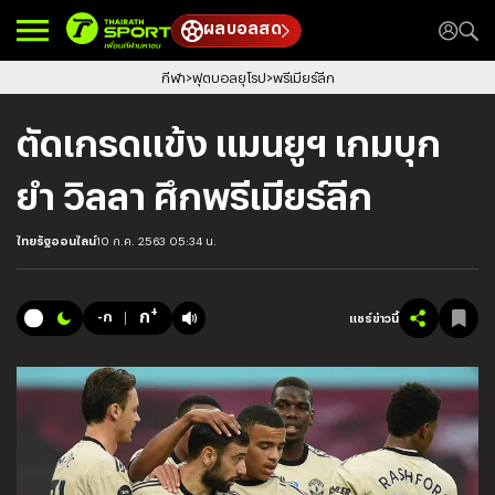
ผลบอลสด
กีฬา
ฟุตบอลยุโรป
พรีเมียร์ลีก
ตัดเกรดแข้ง แมนยูฯ เกมบุก
ยำ วิลลา ศึกพรีเมียร์ลีก
ไทยรัฐออนไลน์
10 ก.ค. 2563 05:34 น.
+
ก
-ก
แชร์ข่าวนี้