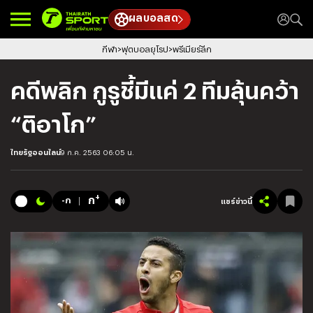
ผลบอลสด
กีฬา
ฟุตบอลยุโรป
พรีเมียร์ลีก
คดีพลิก กูรูชี้มีแค่ 2 ทีมลุ้นคว้า
“ติอาโก”
ไทยรัฐออนไลน์
9 ก.ค. 2563 06:05 น.
+
ก
-ก
แชร์ข่าวนี้