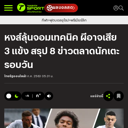
ผลบอลสด
กีฬา
ฟุตบอลยุโรป
พรีเมียร์ลีก
หงส์ลุ้นจอมเทคนิค ผีอาจเสีย
3 แข้ง สรุป 8 ข่าวตลาดนักเตะ
รอบวัน
ไทยรัฐออนไลน์
8 ก.ค. 2563 05:31 น.
+
ก
-ก
แชร์ข่าวนี้