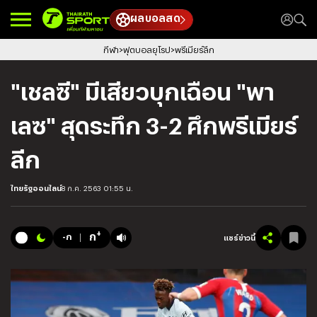
ผลบอลสด
กีฬา
ฟุตบอลยุโรป
พรีเมียร์ลีก
"เชลซี" มีเสียวบุกเฉือน "พา
เลซ" สุดระทึก 3-2 ศึกพรีเมียร์
ลีก
ไทยรัฐออนไลน์
8 ก.ค. 2563 01:55 น.
+
ก
-ก
แชร์ข่าวนี้