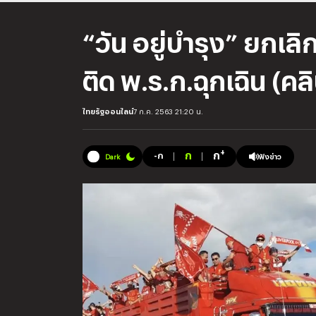
“วัน อยู่บำรุง” ยกเลิ
ติด พ.ร.ก.ฉุกเฉิน (คล
ไทยรัฐออนไลน์
7 ก.ค. 2563 21:20 น.
+
ก
ก
-ก
Dark
ฟังข่าว