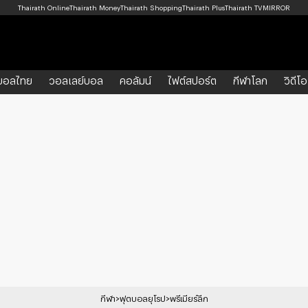
Thairath Online
Thairath Money
Thairath Shopping
Thairath Plus
Thairath TV
MIRROR
บอลไทย
วอลเลย์บอล
คอลัมน์
ไฟต์สปอร์ต
กีฬาโลก
วิดีโอ
กีฬา
ฟุตบอลยุโรป
พรีเมียร์ลีก