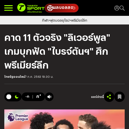
ผลบอลสด
กีฬา
ฟุตบอลยุโรป
พรีเมียร์ลีก
คาด 11 ตัวจริง "ลิเวอร์พูล"
เกมบุกฟัด "ไบรจ์ตันฯ" ศึก
พรีเมียร์ลีก
ไทยรัฐออนไลน์
7 ก.ค. 2563 19:30 น.
+
ก
-ก
แชร์ข่าวนี้