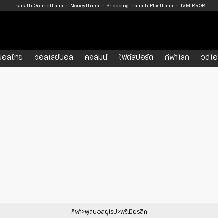
Thairath Online
Thairath Money
Thairath Shopping
Thairath Plus
Thairath TV
MIRROR
บอลไทย
วอลเลย์บอล
คอลัมน์
ไฟต์สปอร์ต
กีฬาโลก
วิดีโอ
กีฬา
ฟุตบอลยุโรป
พรีเมียร์ลีก