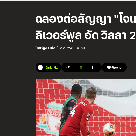
ฉลองต่อสัญญา "โจนส
ลิเวอร์พูล อัด วิลลา 
ไทยรัฐออนไลน์
6 ก.ค. 2563 00:28 น.
+
ก
ก
-ก
Dark
ฟังข่าว