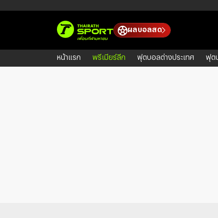
ผลบอลสด
หน้าแรก
พรีเมียร์ลีก
ฟุตบอลต่างประเทศ
ฟุต