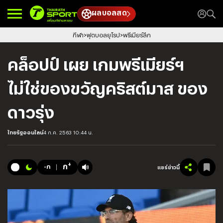
ผลบอลสด
กีฬา
ฟุตบอลยุโรป
พรีเมียร์ลีก
คล็อปป์ เผย เกมพรีเมียร์ฯ
ไม่ใช่ของขวัญคริสต์มาส ของ
ดาวรุ่ง
ไทยรัฐออนไลน์
4 ก.ค. 2563 10:44 น.
+
ก
-ก
แชร์ข่าวนี้