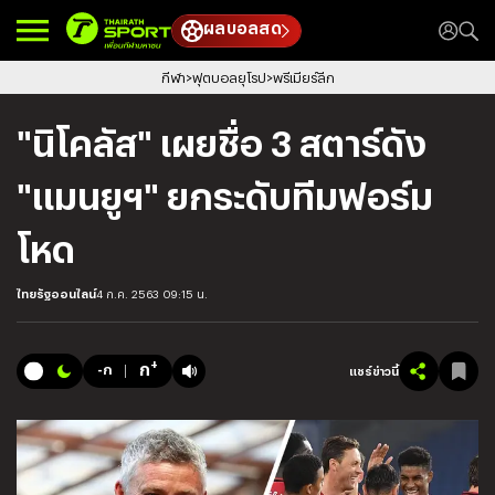
ผลบอลสด
กีฬา
ฟุตบอลยุโรป
พรีเมียร์ลีก
"นิโคลัส" เผยชื่อ 3 สตาร์ดัง
"แมนยูฯ" ยกระดับทีมฟอร์ม
โหด
ไทยรัฐออนไลน์
4 ก.ค. 2563 09:15 น.
+
ก
-ก
แชร์ข่าวนี้