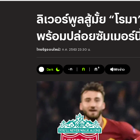
ลิเวอร์พูลสู้มั้ย “โรมา
พร้อมปล่อยซัมเมอร์นี
ไทยรัฐออนไลน์
2 ก.ค. 2563 23:30 น.
+
ก
ก
-ก
Dark
ฟังข่าว