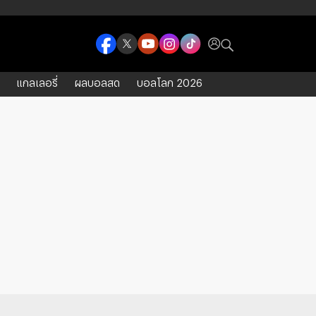
แกลเลอรี่
ผลบอลสด
บอลโลก 2026