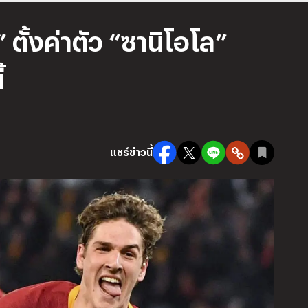
” ตั้งค่าตัว “ซานิโอโล”
้
แชร์ข่าวนี้