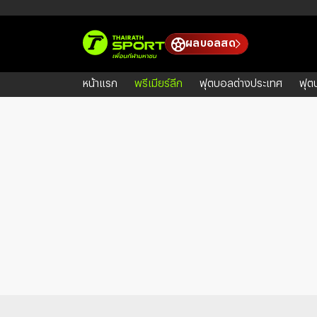
ผลบอลสด
หน้าแรก
พรีเมียร์ลีก
ฟุตบอลต่างประเทศ
ฟุต