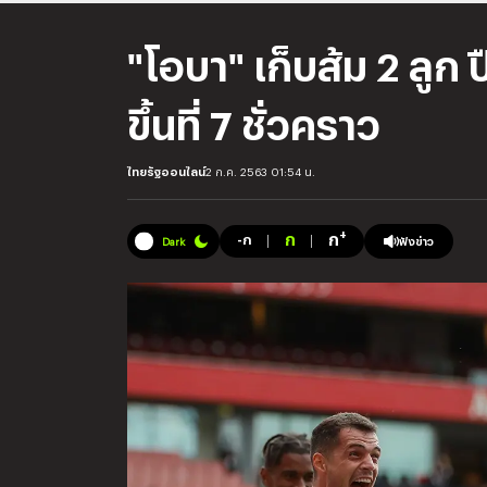
"โอบา" เก็บส้ม 2 ลูก 
ขึ้นที่ 7 ชั่วคราว
ไทยรัฐออนไลน์
2 ก.ค. 2563 01:54 น.
+
ก
ก
-ก
Dark
ฟังข่าว