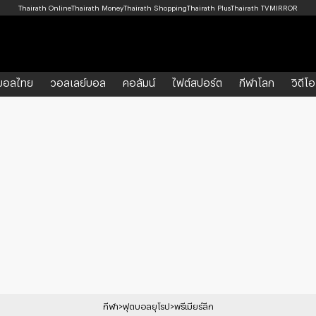
Thairath Online
Thairath Money
Thairath Shopping
Thairath Plus
Thairath TV
MIRROR
บอลไทย
วอลเลย์บอล
คอลัมน์
ไฟต์สปอร์ต
กีฬาโลก
วิดีโอ
กีฬา
ฟุตบอลยุโรป
พรีเมียร์ลีก