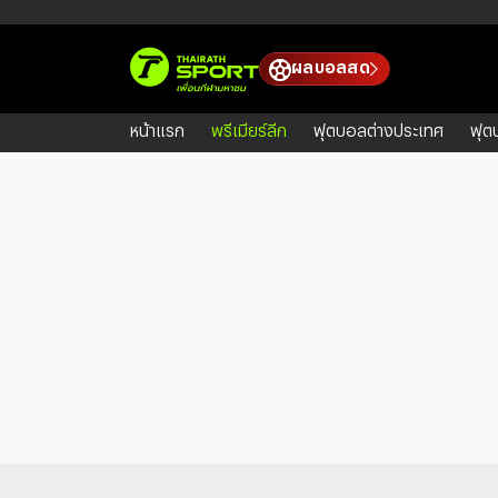
ผลบอลสด
หน้าแรก
พรีเมียร์ลีก
ฟุตบอลต่างประเทศ
ฟุต