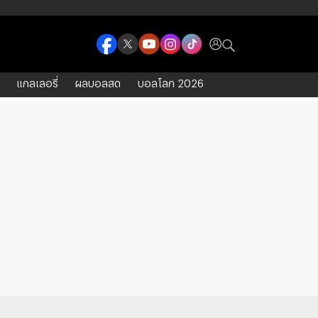
แกลเลอรี่
ผลบอลสด
บอลโลก 2026