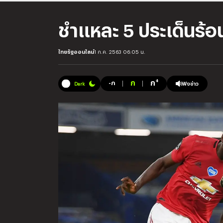
ชำแหละ 5 ประเด็นร้อน
ไทยรัฐออนไลน์
1 ก.ค. 2563 06:05 น.
+
ก
ก
-ก
Dark
ฟังข่าว