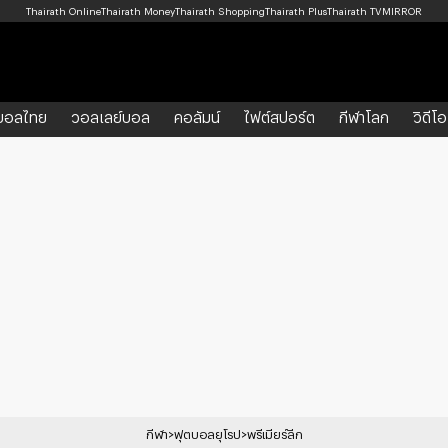
Thairath Online
Thairath Money
Thairath Shopping
Thairath Plus
Thairath TV
MIRROR
บอลไทย
วอลเลย์บอล
คอลัมน์
ไฟต์สปอร์ต
กีฬาโลก
วิดีโอ
กีฬา
ฟุตบอลยุโรป
พรีเมียร์ลีก