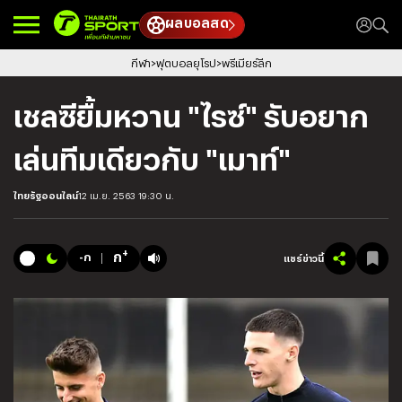
ผลบอลสด
กีฬา
ฟุตบอลยุโรป
พรีเมียร์ลีก
เชลซียื้มหวาน "ไรซ์" รับอยาก
เล่นทีมเดียวกับ "เมาท์"
ไทยรัฐออนไลน์
12 เม.ย. 2563 19:30 น.
+
ก
-ก
แชร์ข่าวนี้