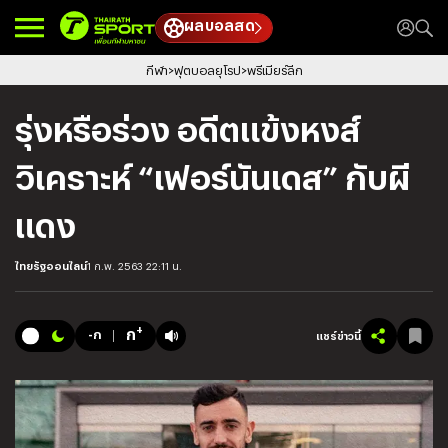
ผลบอลสด
กีฬา
ฟุตบอลยุโรป
พรีเมียร์ลีก
รุ่งหรือร่วง อดีตแข้งหงส์
วิเคราะห์ “เฟอร์นันเดส” กับผี
แดง
ไทยรัฐออนไลน์
1 ก.พ. 2563 22:11 น.
+
ก
-ก
แชร์ข่าวนี้