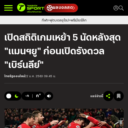
ผลบอลสด
กีฬา
ฟุตบอลยุโรป
พรีเมียร์ลีก
เปิดสถิติเกมเหย้า 5 นัดหลังสุด
"แมนฯยู" ก่อนเปิดรังดวล
"เบิร์นลีย์"
ไทยรัฐออนไลน์
22 ม.ค. 2563 09:45 น.
+
ก
-ก
แชร์ข่าวนี้