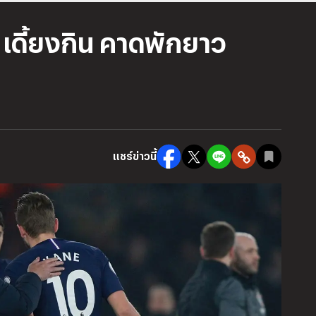
" เดี้ยงกิน คาดพักยาว
แชร์ข่าวนี้