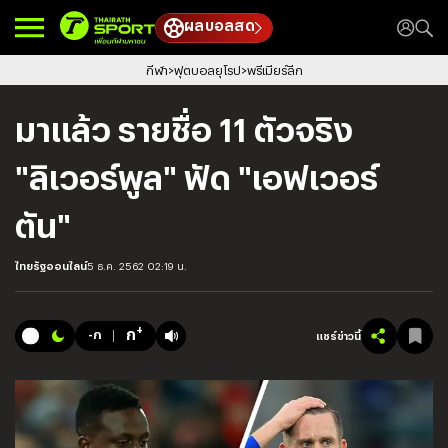
ผลบอลสด
กีฬา
ฟุตบอลยุโรป
พรีเมียร์ลีก
มาแล้ว รายชื่อ 11 ตัวจริง
"ลิเวอร์พูล" ฟัด "เอฟเวอร์
ตัน"
ไทยรัฐออนไลน์
5 ธ.ค. 2562 02:19 น.
+
ก
-ก
แชร์ข่าวนี้