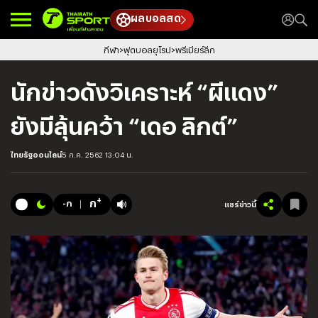
ผลบอลสด
กีฬา
ฟุตบอลยุโรป
พรีเมียร์ลีก
นักข่าวดังวิเคราะห์ “ผีแดง”
ยังมีลุ้นคว้า “เดอ ลิกต์”
ไทยรัฐออนไลน์
5 ก.ค. 2562 13:04 น.
+
ก
-ก
แชร์ข่าวนี้