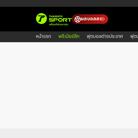
ผลบอลสด
หน้าแรก
พรีเมียร์ลีก
ฟุตบอลต่างประเทศ
ฟุต