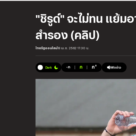
"ชิรูด์" จะไม่ทน แย้มอ
สำรอง (คลิป)
ไทยรัฐออนไลน์
18 เม.ย. 2562 17:30 น.
+
ก
ก
-ก
Dark
ฟังข่าว