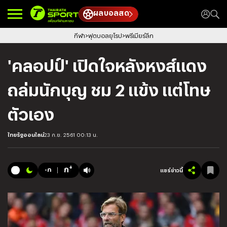
ผลบอลสด
กีฬา
ฟุตบอลยุโรป
พรีเมียร์ลีก
'คลอปป์' เปิดใจหลังหงส์แดง
ถล่มนักบุญ ชม 2 แข้ง แต่โทษ
ตัวเอง
ไทยรัฐออนไลน์
23 ก.ย. 2561 00:13 น.
+
ก
-ก
แชร์ข่าวนี้