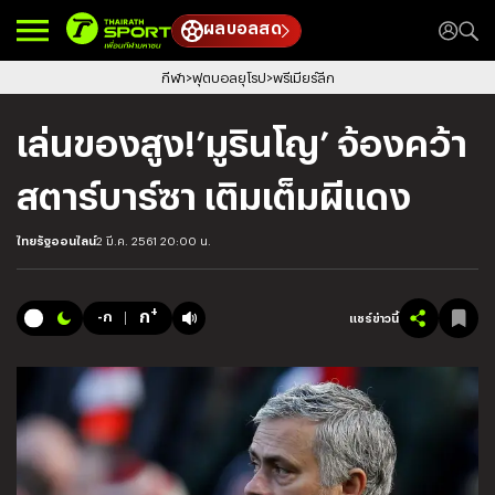
ผลบอลสด
กีฬา
ฟุตบอลยุโรป
พรีเมียร์ลีก
เล่นของสูง!’มูรินโญ’ จ้องคว้า
สตาร์บาร์ซา เติมเต็มผีแดง
ไทยรัฐออนไลน์
2 มี.ค. 2561 20:00 น.
+
ก
-ก
แชร์ข่าวนี้