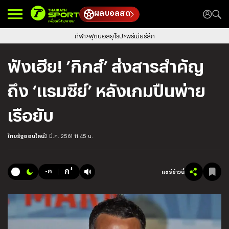
ผลบอลสด
กีฬา
ฟุตบอลยุโรป
พรีเมียร์ลีก
ฟังเฮีย! ’กิกส์’ ส่งสารสำคัญ
ถึง ‘แรมซีย์’ หลังเกมปืนพ่าย
เรือยับ
ไทยรัฐออนไลน์
2 มี.ค. 2561 11:45 น.
+
ก
-ก
แชร์ข่าวนี้