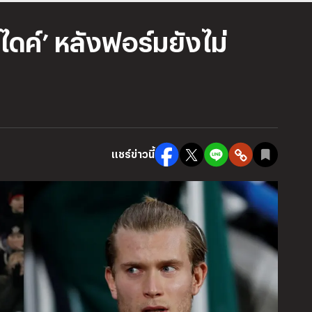
 ไดค์’ หลังฟอร์มยังไม่
แชร์ข่าวนี้