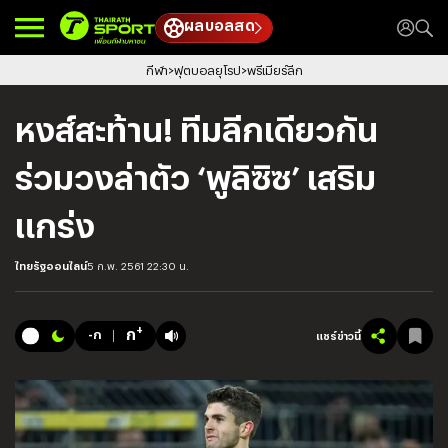
ผลบอลสด
กีฬา
ฟุตบอลยุโรป
พรีเมียร์ลีก
หงส์สะท้าน! ทีมลีกเดียวกัน
ร่วมวงล่าตัว ‘พูลิซิซ’ เสริม
แกร่ง
ไทยรัฐออนไลน์
5 ก.พ. 2561 22:30 น.
+
ก
-ก
แชร์ข่าวนี้