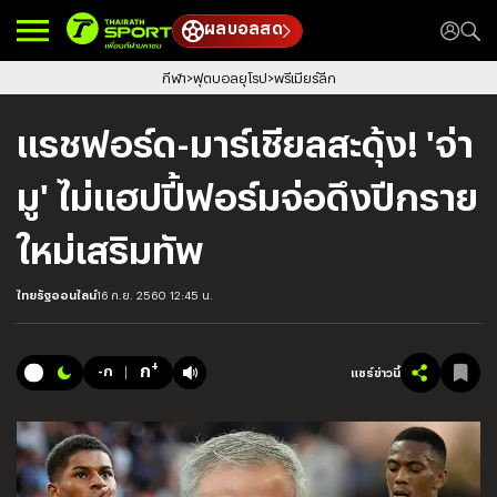
ผลบอลสด
กีฬา
ฟุตบอลยุโรป
พรีเมียร์ลีก
แรชฟอร์ด-มาร์เชียลสะดุ้ง! 'จ่า
มู' ไม่แฮปปี้ฟอร์มจ่อดึงปีกราย
ใหม่เสริมทัพ
ไทยรัฐออนไลน์
16 ก.ย. 2560 12:45 น.
+
ก
-ก
แชร์ข่าวนี้