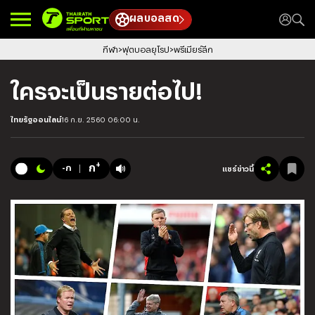
ผลบอลสด
กีฬา
ฟุตบอลยุโรป
พรีเมียร์ลีก
ใครจะเป็นรายต่อไป!
ไทยรัฐออนไลน์
16 ก.ย. 2560 06:00 น.
+
ก
-ก
แชร์ข่าวนี้