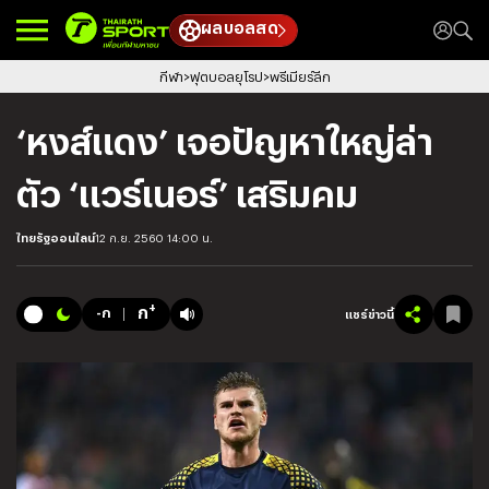
ผลบอลสด
กีฬา
ฟุตบอลยุโรป
พรีเมียร์ลีก
‘หงส์แดง’ เจอปัญหาใหญ่ล่า
ตัว ‘แวร์เนอร์’ เสริมคม
ไทยรัฐออนไลน์
12 ก.ย. 2560 14:00 น.
+
ก
-ก
แชร์ข่าวนี้