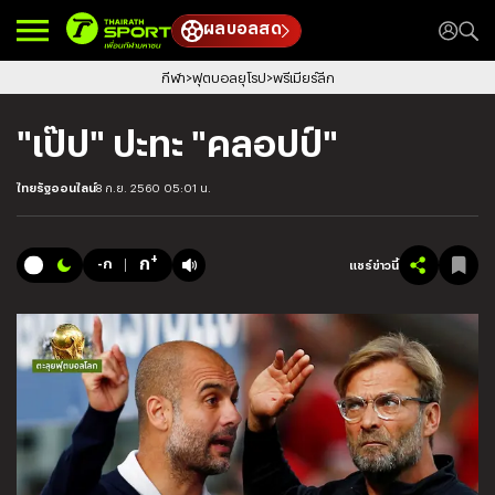
ผลบอลสด
กีฬา
ฟุตบอลยุโรป
พรีเมียร์ลีก
"เป๊ป" ปะทะ "คลอปป์"
ไทยรัฐออนไลน์
8 ก.ย. 2560 05:01 น.
+
ก
-ก
แชร์ข่าวนี้