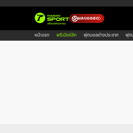
ผลบอลสด
หน้าแรก
พรีเมียร์ลีก
ฟุตบอลต่างประเทศ
ฟุต