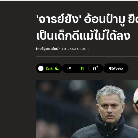
'จารย์ยัง' อ้อนป๋ามู 
เป็นเด็กดีแม้ไม่ได้ลง
ไทยรัฐออนไลน์
7 ก.ย. 2560 01:00 น.
+
ก
ก
-ก
Dark
ฟังข่าว