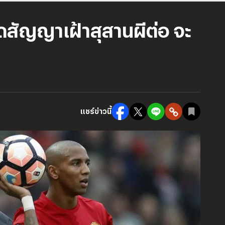
ยืดสัญญาเฝ้าสุสานผีต่อ จะ
แชร์ข่าวนี้