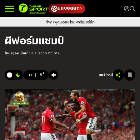
ผลบอลสด
กีฬา
ฟุตบอลยุโรป
พรีเมียร์ลีก
ผีฟอร์มแชมป์
ไทยรัฐออนไลน์
15 ส.ค. 2560 05:01 น.
+
ก
-ก
แชร์ข่าวนี้