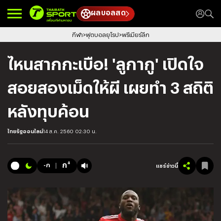
ผลบอลสด
กีฬา
ฟุตบอลยุโรป
พรีเมียร์ลีก
ไหนสากกะเบือ! 'ลูกากู' เปิดใจ
สอยสองเม็ดให้ผี เผยทำ 3 สถิติ
หลังทุบค้อน
ไทยรัฐออนไลน์
14 ส.ค. 2560 02:30 น.
+
ก
-ก
แชร์ข่าวนี้