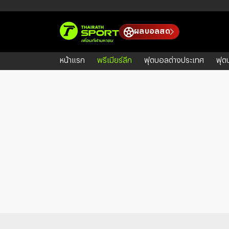
ผลบอลสด
หน้าแรก
พรีเมียร์ลีก
ฟุตบอลต่างประเทศ
ฟุต