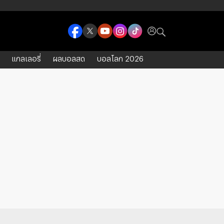
แกลเลอรี่
ผลบอลสด
บอลโลก 2026