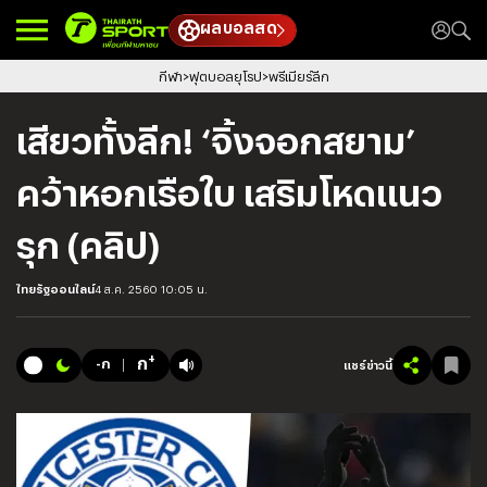
ผลบอลสด
กีฬา
ฟุตบอลยุโรป
พรีเมียร์ลีก
เสียวทั้งลีก! ‘จิ้งจอกสยาม’
คว้าหอกเรือใบ เสริมโหดแนว
รุก (คลิป)
ไทยรัฐออนไลน์
4 ส.ค. 2560 10:05 น.
+
ก
-ก
แชร์ข่าวนี้